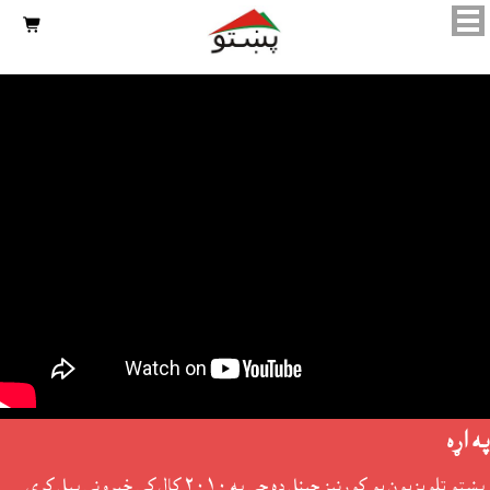

په اړه
پښتو تلويزيون يو کورنيز چينل ده چې په ٢٠١٠ کال کې خپرونې پيل کړې