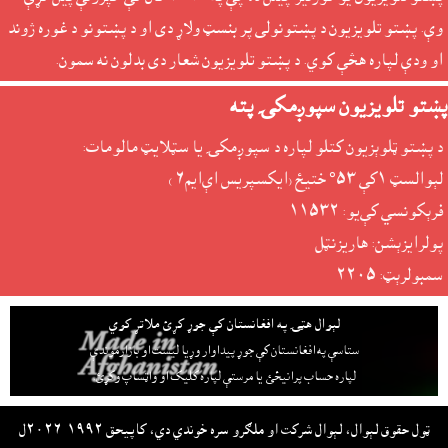
وې. پښتو تلويزيون د پښتونولى پر بنسټ ولاړ دى او د پښتونو د غوره ژوند
او ودې لپاره هڅې کوي. د پښتو تلويزيون شعار دى بدلون نه سمون.
پښتو تلويزيون سپوږمکۍ پته
د پښتو ټلوېزيون کتلو لپاره د سپوږمکۍ يا سټلايټ مالومات:
لېوالسټ ١کې ٥٣° ختيځ (ايکسپريس اې‌ايم٦ )
فرېکونسي کې‌يو: ١١٥٣٢
پولرايزېشن: هاريزنټل
سمبولرېټ: ٢٢٠٥
لېوال هټۍ په افغانستان کې جوړ کړئ ملاتړ کوي
ستاسې په افغانستان کې جوړ پيداوار وړيا ليست او بازارموندې
لپاره حساب پرانيځئ
يا مرستې لپاره کليک او واټساپ وکړئ.
ټول حقوق لېوال، لېوال شرکت او ملګرو سره خوندي دي، کاپيحق ١٩٩٢-٢٠٢٦ل